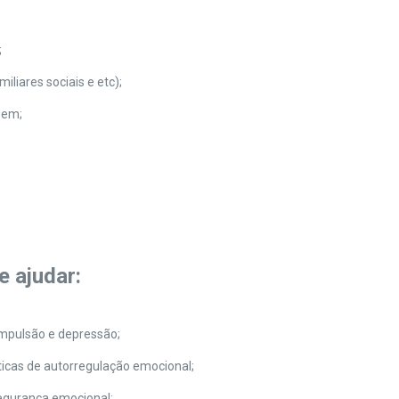
;
iliares sociais e etc);
agem;
e ajudar:
ompulsão e depressão;
ticas de autorregulação emocional;
egurança emocional;