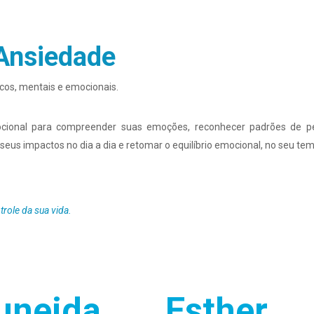
 Ansiedade
cos, mentais e emocionais.
mocional para compreender suas emoções, reconhecer padrões de
 seus impactos no dia a dia e retomar o equilíbrio emocional, no seu te
trole da sua vida.
nheça nossas Psicólo
uneida
Esther