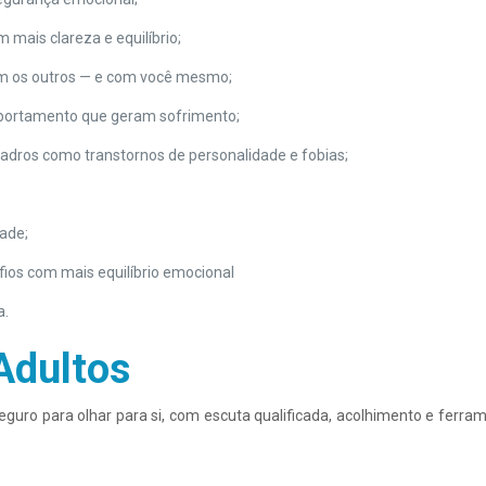
 mais clareza e equilíbrio;
om os outros — e com você mesmo;
portamento que geram sofrimento;
dros como transtornos de personalidade e fobias;
dade;
fios com mais equilíbrio emocional
a.
Adultos
guro para olhar para si, com escuta qualificada, acolhimento e ferra