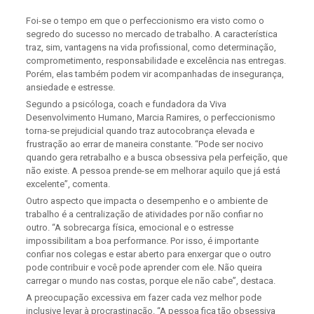
Foi-se o tempo em que o perfeccionismo era visto como o
segredo do sucesso no mercado de trabalho. A característica
traz, sim, vantagens na vida profissional, como determinação,
comprometimento, responsabilidade e excelência nas entregas.
Porém, elas também podem vir acompanhadas de insegurança,
ansiedade e estresse.
Segundo a psicóloga, coach e fundadora da Viva
Desenvolvimento Humano, Marcia Ramires, o perfeccionismo
torna-se prejudicial quando traz autocobrança elevada e
frustração ao errar de maneira constante. “Pode ser nocivo
quando gera retrabalho e a busca obsessiva pela perfeição, que
não existe. A pessoa prende-se em melhorar aquilo que já está
excelente”, comenta.
Outro aspecto que impacta o desempenho e o ambiente de
trabalho é a centralização de atividades por não confiar no
outro. “A sobrecarga física, emocional e o estresse
impossibilitam a boa performance. Por isso, é importante
confiar nos colegas e estar aberto para enxergar que o outro
pode contribuir e você pode aprender com ele. Não queira
carregar o mundo nas costas, porque ele não cabe”, destaca.
A preocupação excessiva em fazer cada vez melhor pode
inclusive levar à procrastinação. “A pessoa fica tão obsessiva