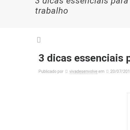
3 dicas essenciais para
trabalho
3 dicas essenciais 
Publicado por
vivadesenvolve
em
20/07/20