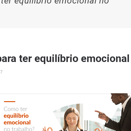
 ter equilíbrio emocional no
para ter equilíbrio emocional
17