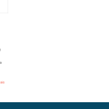
é
 a
ais