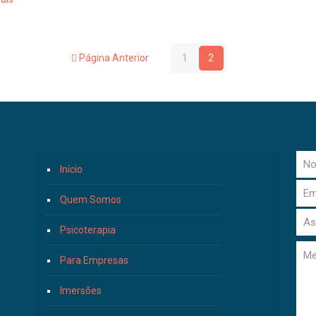
Página Anterior
1
2
Início
Quem Somos
Psicoterapia
Para Empresas
Imersões