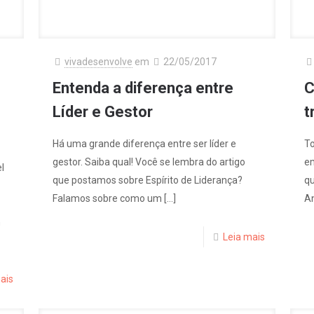
vivadesenvolve
em
22/05/2017
Entenda a diferença entre
C
Líder e Gestor
t
Há uma grande diferença entre ser líder e
To
gestor. Saiba qual! Você se lembra do artigo
e
l
que postamos sobre Espírito de Liderança?
qu
Falamos sobre como um
[…]
An
m
Leia mais
ais