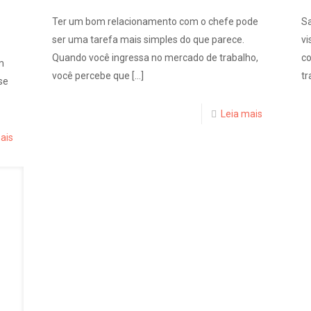
Ter um bom relacionamento com o chefe pode
Sa
ser uma tarefa mais simples do que parece.
vi
Quando você ingressa no mercado de trabalho,
c
m
você percebe que
[…]
tr
se
Leia mais
ais