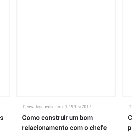
vivadesenvolve
em
19/05/2017
es
Como construir um bom
C
relacionamento com o chefe
p