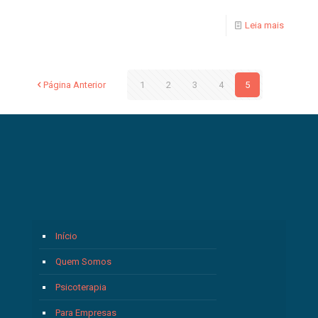
Leia mais
Página Anterior
1
2
3
4
5
Início
Quem Somos
Psicoterapia
Para Empresas